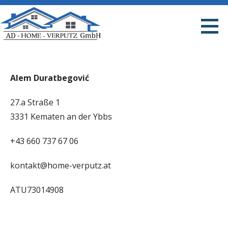
S
k
i
p
t
Alem Duratbegović
o
c
27.a Straße 1
o
3331 Kematen an der Ybbs
n
t
+43 660 737 67 06
e
n
kontakt@home-verputz.at
t
ATU73014908